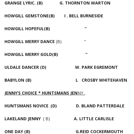
GRANGE LYRIC. (B) G. THORNTON WARTON
HOWGILL GEMSTONE(B) I . BELL BURNESIDE
HOWGILL HOPEFUL(B) “
HOWGILL MERRY DANCE
(B) ”
HOWGILL MERRY GOLD(B) “
ULDALE DANCER (D) W. PARK EGREMONT
BABYLON (B) L CROSBY WHITEHAVEN
JENNY’S CHOICE * HUNTSMANS JEN
NY .
HUNTSMANS NOVICE
.
(D)
D. BLAND PATTERDALE
LAKELAND JENNY
( B)
A. LITTLE CARLISLE
ONE DAY (B) G.REID COCKERMOUTH