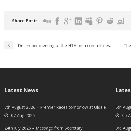
Share Post:
December meeting of the HTA area committees.
The
Latest News
Lates
7th August 2026 – Premier Races tomorrow at Uldale
5th Augu
07 Aug 2026
05 A
24th July 2026 – Message from Secretary
3rd Aug